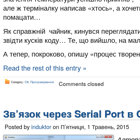
але ж терміналку написав «хтось», а хочет
помацати…
Як справжній чайник, кинувся переглядати
звідти кусків коду… Те, що вийшло, на ма
А тепер, покроково, опишу «процес творен
Read the rest of this entry »
Category:
C#
,
Програмування
Comments closed
Зв’язок через Serial Port в 
Posted by
induktor
on П’ятниця, 1 Травень, 2015
Автор: