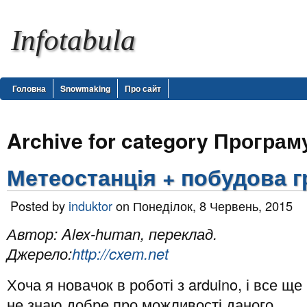
Infotabula
Головна
Snowmaking
Про сайт
Archive for category Програ
Метеостанція + побудова г
Posted by
induktor
on Понеділок, 8 Червень, 2015
Автор: Alex-human, переклад.
Джерело:
http://cxem.net
Хоча я новачок в роботі з arduino, і все ще
не знаю добре про можливості даного