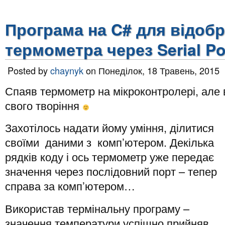
Програма на C# для відоб
термометра через Serial Po
Posted by
chaynyk
on Понеділок, 18 Травень, 2015
Спаяв термометр на мікроконтролері, але 
свого творіння
Захотілось надати йому уміння, ділитися
своїми даними з комп’ютером. Декілька
рядків коду і ось термометр уже передає
значення через послідовний порт – тепер
справа за комп’ютером…
Використав термінальну програму –
значення температури успішно прийняв ,