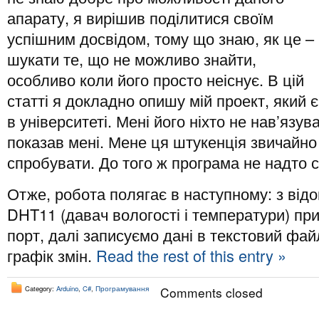
апарату, я вирішив поділитися своїм
успішним досвідом, тому що знаю, як це –
шукати те, що не можливо знайти,
особливо коли його просто неіснує. В цій
статті я докладно опишу мій проект, який
в університеті. Мені його ніхто не нав’язув
показав мені. Мене ця штукенція звичайно 
спробувати. До того ж програма не надто 
Отже, робота полягає в наступному: з від
DHT11 (давач вологості і температури) п
порт, далі записуємо дані в текстовий фа
графік змін.
Read the rest of this entry »
Category:
Arduino
,
C#
,
Програмування
Comments closed