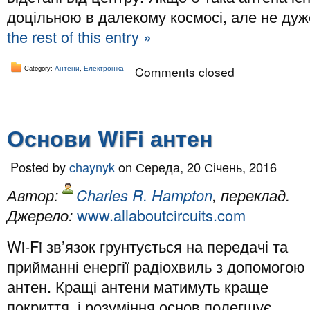
доцільною в далекому космосі, але не ду
the rest of this entry »
Category:
Антени
,
Електроніка
Comments closed
Основи WiFi антен
Posted by
chaynyk
on Середа, 20 Січень, 2016
Автор:
Charles R. Hampton
, переклад.
Джерело:
www.allaboutcircuits.com
Wi-Fi зв’язок грунтується на передачі та
прийманні енергії радіохвиль з допомогою
антен. Кращі антени матимуть краще
покриття, і розуміння основ полегшує