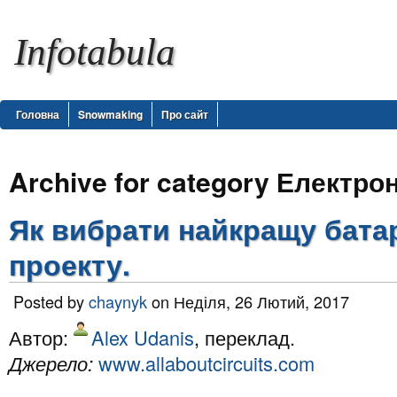
Infotabula
Головна
Snowmaking
Про сайт
Archive for category Електрон
Як вибрати найкращу бата
проекту.
Posted by
chaynyk
on Неділя, 26 Лютий, 2017
Автор:
Alex Udanis
, переклад.
Джерело:
www.allaboutcircuits.com