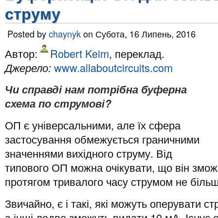
струму
Posted by
chaynyk
on Субота, 16 Липень, 2016
Автор:
Robert Keim
, переклад.
Джерело:
www.allaboutcircuits.com
Чи справді нам потрібна буферна
схема по струмові?
ОП є універсальними, але їх сфера
застосування обмежується граничними
значеннями вихідного струму. Від
типового ОП можна очікувати, що він змо
протягом тривалого часу струмом не більш
Звичайно, є і такі, які можуть оперувати 
а інші ледве зможуть видати 10 мА. Існує 