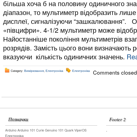
більша хоча б на половину одиничного зн
діапазон, то мультиметр відобразить лише
дисплеї, сигналізуючи “зашкалювання”. О
«півцифри». 4-1/2 мультиметр може відобр
Найостанніше покоління мультиметрів взаг
розрядів. Замість цього вони визначають р
вказуючи кількість одиничних значень.
Rea
Category:
Вимірювання
,
Електроніка
Електроніка
Comments closed
Позначки
Footer 2
.
Arduino
Arduino 101
Curie
Genuino 101
Quark
ViperOS
Електроніка