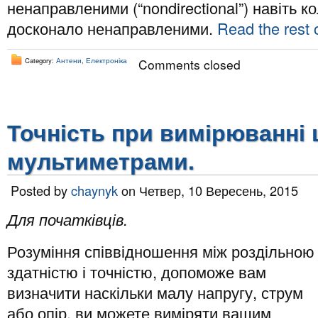
ненаправленими (“nondirectional”) навіть к
досконало ненаправленими.
Read the rest o
Category:
Антени
,
Електроніка
Comments closed
Точність при вимірюванн
мультиметрами.
Posted by
chaynyk
on Четвер, 10 Вересень, 2015
Для початківців.
Розуміння співвідношення між роздільною
здатністю і точністю, допоможе вам
визначити наскільки малу напругу, струм
або опір, ви можете виміряти вашим