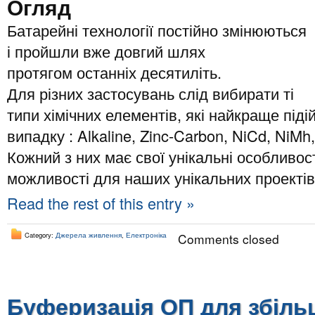
Огляд
Батарейні технології постійно змінюються
і пройшли вже довгий шлях
протягом останніх десятиліть.
Для різних застосувань слід вибирати ті
типи хімічних елементів, які найкраще під
випадку : Alkaline, Zinc-Carbon, NiCd, NiMh,
Кожний з них має свої унікальні особливост
можливості для наших унікальних проектів
Read the rest of this entry »
Category:
Джерела живлення
,
Електроніка
Comments closed
Буферизація ОП для збіль