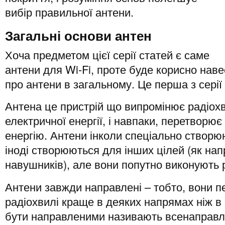
вибір правильної антени.
Загальні основи антен
Хоча предметом цієї серії статей є саме
антени для Wi-Fi, проте буде корисно наве
про антени в загальному. Це перша з серії 
Антена це пристрій що випромінює радіох
електричної енергії, і навпаки, перетворює
енергію. Антени інколи спеціально створю
іноді створюються для інших цілей (як на
навушників), але вони попутно виконують 
Антени завжди направлені – тобто, вони 
радіохвилі краще в деяких напрямах ніж в 
бути направленими називають всенаправлен