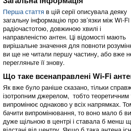
Загальна інформація
Перша стаття
в цій серії описувала деяку
загальну інформацію про зв’язки між Wi-Fi
радіочастотою, довжиною хвилі і
направленістю антен. Ці відомості мають
вирішальне значення для повноти розумінн
ви ще не читали першу частину, або вже н
перегляньте її знову.
Що таке всенаправлені Wi-Fi ант
Як вже було раніше сказано, тільки справ
ізотропним джерелом, тобто теоретичним
випромінює однаково у всіх напрямках. Т
бачити випромінювання, то воно мало б ви
дуже щільною в центрі і ставала б менш щ
відстані від центру. Якщо б така антена іс