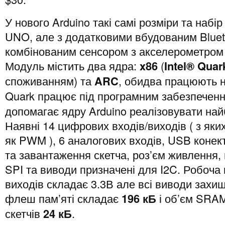
У нового Arduino такі самі розміри та набір
UNO, але з додатковими вбудованим Bluet
комбінованим сенсором з акселерометром 
Модуль містить два ядра:
x86
(
Intel® Qua
споживанням) та
ARC
, обидва працюють н
Quark працює під програмним забезпечен
допомагає ядру Arduino реалізовувати най
Наявні 14 цифрових входів/виходів ( з яки
як PWM ), 6 аналогових входів, USB конект
та завантаження скетча, роз’єм живлення,
SPI та виводи призначені для I2C. Робоча 
виходів складає 3.3В але всі виводи захищ
флеш пам’яті складає
196 кБ
і об’єм SRAM
скетчів
24 кБ
.