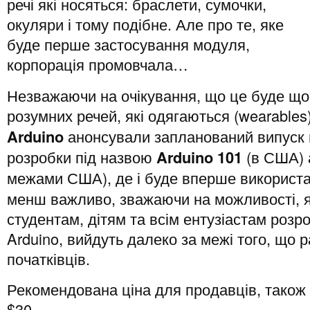
речі які носяться: браслети, сумочки,
окуляри і тому подібне. Але про те, яке
буде перше застосування модуля,
корпорація промовчала…
Незважаючи на очікування, що це буде щось
розумних речей, які одягаються (wearables
Arduino
анонсували запланований випуск н
розробки під назвою
Arduino 101
(в США)
межами США), де і буде вперше використ
менш важливо, зважаючи на можливості, я
студентам, дітям та всім ентузіастам роз
Arduino, вийдуть далеко за межі того, що
початківців.
Рекомендована ціна для продавців, також
$30.