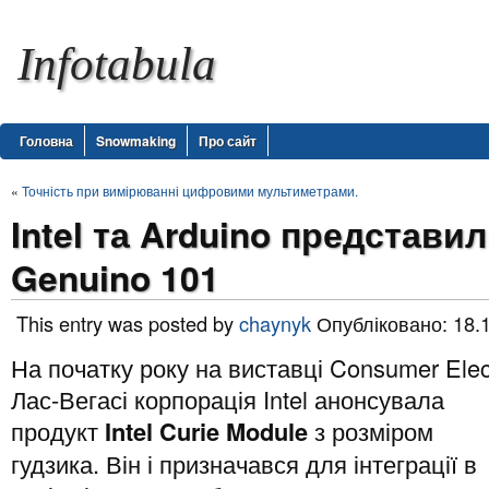
Infotabula
Головна
Snowmaking
Про сайт
«
Точність при вимірюванні цифровими мультиметрами.
Intel та Arduino представил
Genuino 101
This entry was posted by
chaynyk
Опубліковано: 18.
На початку року на виставці Consumer Ele
Лас-Вегасі корпорація Intel анонсувала
продукт
Intel Curie Module
з розміром
гудзика. Він і призначався для інтеграції в