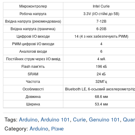
Мікроконтролер
Intel Curie
Робоча напруга
3.3V (I/O стійкі до 5В)
Вхідна напруга (рекомендована)
7-12В
Вхідна напруга (гранична)
6-20В
Цифрові I/O виходи
14 (4 з них забезпечують PWM)
PWM цифрові I/O виходи
4
Аналогові входи
6
Постійних струм через I/O вивід
4 мA
Flash пам’ять
196 кБ
SRAM
24 кБ
Частота
32MГц
Особливості
Bluetooth LE, 6-осьовий акселерометр/гі
Довжина
68.6 мм
Ширина
53.4 мм
Tags:
Arduino
,
Arduino 101
,
Curie
,
Genuino 101
,
Quar
Category:
Arduino
,
Різне