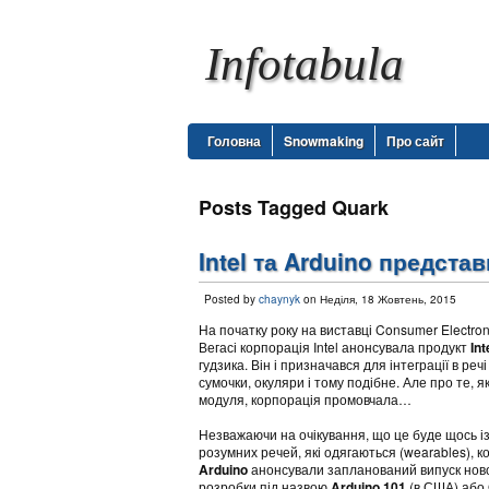
Infotabula
Головна
Snowmaking
Про сайт
Posts Tagged Quark
Intel та Arduino предста
Posted by
chaynyk
on Неділя, 18 Жовтень, 2015
На початку року на виставці Consumer Electro
Вегасі корпорація Intel анонсувала продукт
Int
гудзика. Він і призначався для інтеграції в реч
сумочки, окуляри і тому подібне. Але про те,
модуля, корпорація промовчала…
Незважаючи на очікування, що це буде щось із
розумних речей, які одягаються (wearables), 
Arduino
анонсували запланований випуск ново
розробки під назвою
Arduino 101
(в США) або