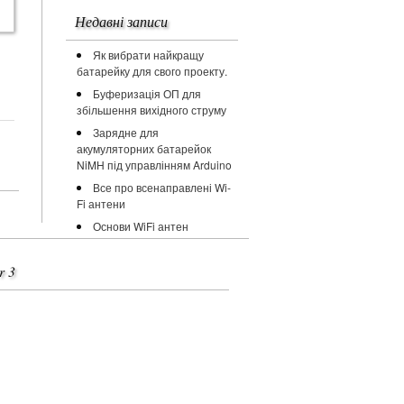
Недавні записи
Як вибрати найкращу
батарейку для свого проекту.
Буферизація ОП для
збільшення вихідного струму
Зарядне для
акумуляторних батарейок
NiMH під управлінням Arduino
Все про всенаправлені Wi-
Fi антени
Основи WiFi антен
r 3