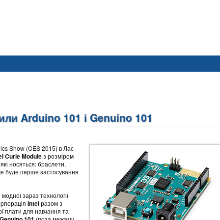
вили Arduino 101 і Genuino 101
nics Show (CES 2015)
в Лас-
el Curie Module
з розміром
і які носяться: браслети,
 яке буде перше застосування
 модної зараз технології
корпорація
Intel
разом з
ї плати для навчання та
Genuino 101
(поза межами