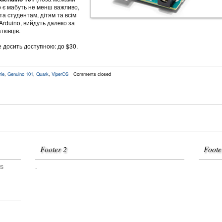
о є мабуть не менш важливо,
та студентам, дітям та всім
rduino, вийдуть далеко за
ківців.
 досить доступною: до $30.
rie
,
Genuino 101
,
Quark
,
ViperOS
Comments closed
Footer 2
Foote
.
OS