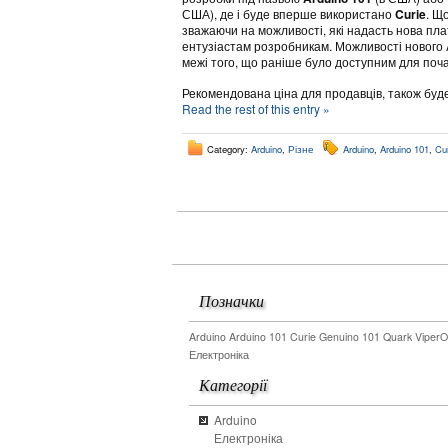
США), де і буде вперше використано
Curie
. Щ
зважаючи на можливості, які надасть нова пла
ентузіастам розробникам. Можливості нового A
межі того, що раніше було доступним для почат
Рекомендована ціна для продавців, також буде
Read the rest of this entry »
Category:
Arduino
,
Різне
Arduino
,
Arduino 101
,
Cu
Позначки
Arduino
Arduino 101
Curie
Genuino 101
Quark
Viper
Електроніка
Категорії
Arduino
Електроніка