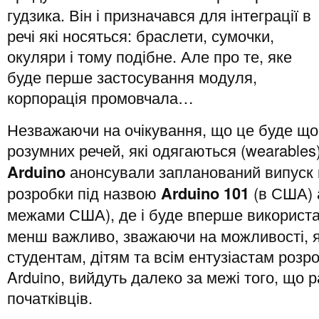
гудзика. Він і призначався для інтеграції в
речі які носяться: браслети, сумочки,
окуляри і тому подібне. Але про те, яке
буде перше застосування модуля,
корпорація промовчала…
Незважаючи на очікування, що це буде щось
розумних речей, які одягаються (wearables
Arduino
анонсували запланований випуск н
розробки під назвою
Arduino 101
(в США)
межами США), де і буде вперше використ
менш важливо, зважаючи на можливості, я
студентам, дітям та всім ентузіастам роз
Arduino, вийдуть далеко за межі того, що
початківців.