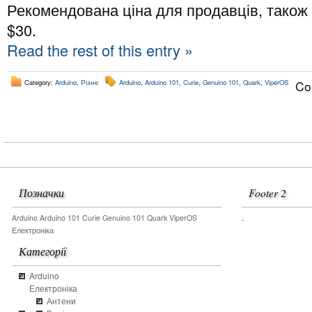
Рекомендована ціна для продавців, також
$30.
Read the rest of this entry »
Category:
Arduino
,
Різне
Arduino
,
Arduino 101
,
Curie
,
Genuino 101
,
Quark
,
ViperOS
Co
Позначки
Footer 2
.
Arduino
Arduino 101
Curie
Genuino 101
Quark
ViperOS
Електроніка
Категорії
Arduino
Електроніка
Антени