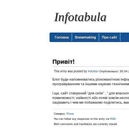
Infotabula
Головна
Snowmaking
Про сайт
Привіт!
This entry was posted by
induktor
Опубліковано: 30.04
Блог буде наповнюватись різноманітною інфор
програмуванням та іншими науково технічними 
І ще, сайт створений “для себе” , ” для власн
помилковості, наївності або появі зовсім неспод
зацікавить і чим ми побажаємо поділитись, має
Category:
Різне
You can follow any responses to this entry via
RSS
.
Both comments and trackbacks are currently closed.