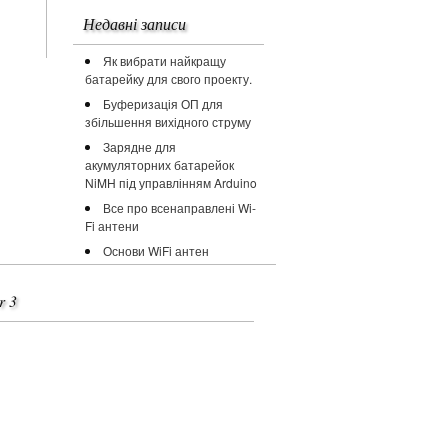
Недавні записи
Як вибрати найкращу
батарейку для свого проекту.
Буферизація ОП для
збільшення вихідного струму
Зарядне для
акумуляторних батарейок
NiMH під управлінням Arduino
Все про всенаправлені Wi-
Fi антени
Основи WiFi антен
r 3