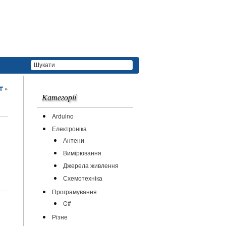
C#
»
Категорії
Arduino
Електроніка
Антени
Вимірювання
Джерела живлення
Схемотехніка
Програмування
C#
Різне