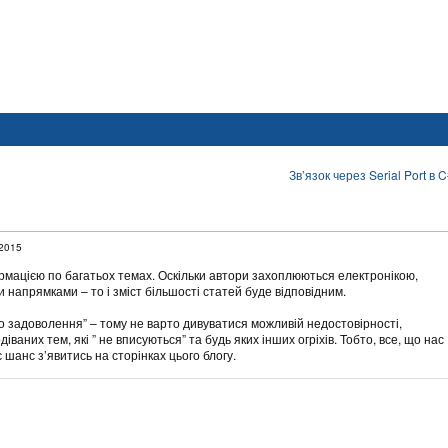
Зв’язок через Serial Port в 
.2015
мацією по багатьох темах. Оскільки автори захоплюються електронікою,
напрямками – то і зміст більшості статей буде відповідним.
ого задоволення” – тому не варто дивуватися можливій недостовірності,
іваних тем, які ” не вписуються” та будь яких інших огріхів. Тобто, все, що нас
 шанс з’явитись на сторінках цього блогу.