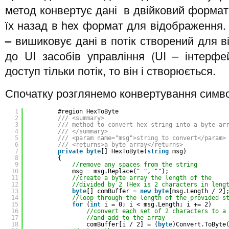
метод конвертує дані в двійковий формат
їх назад в hex формат для відображення.
–
вишиковує дані в потік створений для в
до UI засобів управління (UI – інтерф
доступ тільки потік, то він і створюється.
Спочатку розглянемо конвертування симво
1
#region HexToByte
2
/// <summary>
3
/// method to convert hex string into a byte ar
4
/// </summary>
5
/// <param name="msg">string to convert</param>
6
/// <returns>a byte array</returns>
7
private
byte
[] HexToByte(
string
msg)
8
{
9
//remove any spaces from the string
10
msg = msg.Replace(
" "
, 
""
);
11
//create a byte array the length of the
12
//divided by 2 (Hex is 2 characters in leng
13
byte
[] comBuffer = 
new
byte
[msg.Length / 2]
14
//loop through the length of the provided s
15
for
(
int
i = 0; i < msg.Length; i += 2)
16
//convert each set of 2 characters to a
17
//and add to the array
18
comBuffer[i / 2] = (
byte
)Convert.ToByte