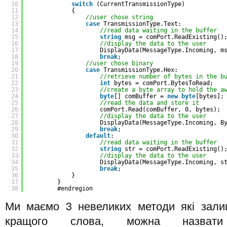
10
switch
(CurrentTransmissionType)
11
{
12
//user chose string
13
case
TransmissionType.Text:
14
//read data waiting in the buffer
15
string
msg = comPort.ReadExisting()
16
//display the data to the user
17
DisplayData(MessageType.Incoming, m
18
break
;
19
//user chose binary
20
case
TransmissionType.Hex:
21
//retrieve number of bytes in the b
22
int
bytes = comPort.BytesToRead;
23
//create a byte array to hold the a
24
byte
[] comBuffer = 
new
byte
[bytes];
25
//read the data and store it
26
comPort.Read(comBuffer, 0, bytes);
27
//display the data to the user
28
DisplayData(MessageType.Incoming, B
29
break
;
30
default
:
31
//read data waiting in the buffer
32
string
str = comPort.ReadExisting()
33
//display the data to the user
34
DisplayData(MessageType.Incoming, s
35
break
;
36
}
37
}
38
#endregion
Ми маємо 3 невеликих методи які залиши
кращого слова, можна назвати