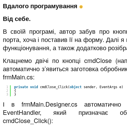
Вдалого програмування
Від себе.
В своїй програмі, автор забув про кноп
порта, хоча і поставив її на форму. Далі я
функціонування, а також додатково розібр
Клацнемо двічі по кнопці cmdClose (нап
автоматично з’явиться заготовка обробник
frmMain.cs:
1
private
void
cmdClose_Click(
object
sender, EventArgs e)
2
{
3
}
І в frmMain.Designer.cs автоматично 
EventHandler, який призначає о
cmdClose_Click():