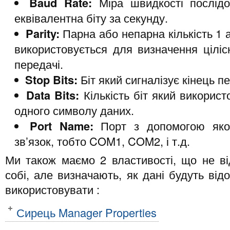
Baud
Rate
:
Міра швидкості послідов
еквівалентна біту за секунду.
Parity
:
Парна або непарна кількість 1 а
використовується для визначення ціліс
передачі.
Stop
Bits
:
Біт який сигналізує кінець п
Data
Bits
:
Кількість біт який викорис
одного символу даних.
Port
Name
:
Порт з допомогою яко
зв’язок, тобто COM1, COM2, і т.д.
Ми також маємо 2 властивості, що не ві
собі, але визначають, як дані будуть від
використовувати :
Сирець Manager Properties