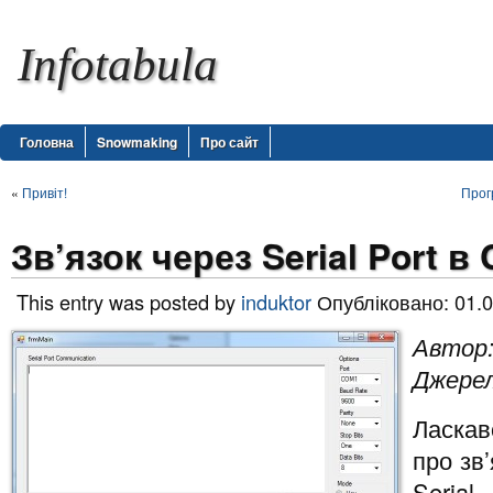
Infotabula
Головна
Snowmaking
Про сайт
«
Привіт!
Прог
Зв’язок через Serial Port в 
This entry was posted by
induktor
Опубліковано: 01.0
Автор:
Джерел
Ласкав
про зв
Seria