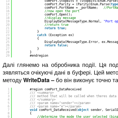
13
comPort.StopBits = (StopBits)Enum.Parse
14
comPort.Parity = (Parity)Enum.Parse(
typ
15
comPort.PortName = _portName;   
//PortN
16
//now open the port
17
comPort.Open();
18
//display message
19
DisplayData(MessageType.Normal, 
"Port o
20
//return true
21
return
true
;
22
}
23
catch
(Exception ex)
24
{
25
DisplayData(MessageType.Error, ex.Messa
26
return
false
;
27
}
28
}
29
#endregion
Далі глянемо на обробника події. Ця под
зявляться очікуючі дані в буфері. Цей мет
методу
WriteData
–
бо він виконує точно т
1
#region comPort_DataReceived
2
/// <summary>
3
/// method that will be called when theres data
4
/// </summary>
5
/// <param name="sender"></param>
6
/// <param name="e"></param>
7
void
comPort_DataReceived(
object
sender, Serial
8
{
9
//determine the mode the user selected (bin