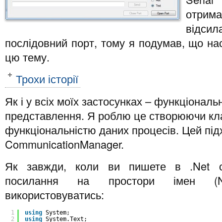
отрима
відсил
послідовний порт, тому я подумав, що на
цю тему.
Трохи історії
Як і у всіх моїх застосунках – функціональ
представлення. Я роблю це створюючи кла
функціональністю даних процесів. Цей підх
CommunicationManager.
Як завжди, коли ви пишете в .Net с
посилання на простори імен (Na
використовуватись:
1
using
System;
2
using
System.Text;