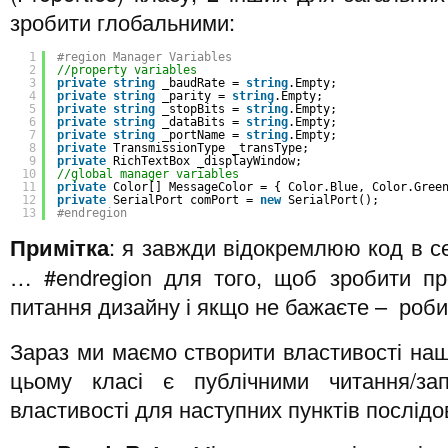
зробити глобальними:
1
#region Manager Variables
2
//property variables
3
private
string
_baudRate = 
string
.Empty;
4
private
string
_parity = 
string
.Empty;
5
private
string
_stopBits = 
string
.Empty;
6
private
string
_dataBits = 
string
.Empty;
7
private
string
_portName = 
string
.Empty;
8
private
TransmissionType _transType;
9
private
RichTextBox _displayWindow;
10
//global manager variables
11
private
Color[] MessageColor = { Color.Blue, Color.Gree
12
private
SerialPort comPort = 
new
SerialPort();
13
#endregion
Примітка
: я завжди відокремлюю код в се
… #endregion для того, щоб зробити пр
питання дизайну і якщо не бажаєте – робит
Зараз ми маємо створити властивості нашо
цьому класі є публічними читання/за
властивості для наступних пунктів послідовн