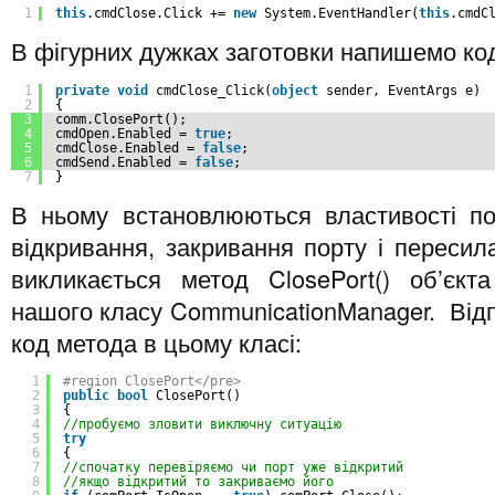
1
this
.cmdClose.Click += 
new
System.EventHandler(
this
.cmdC
В фігурних дужках заготовки напишемо ко
1
private
void
cmdClose_Click(
object
sender, EventArgs e)
2
{
3
comm.ClosePort();
4
cmdOpen.Enabled = 
true
;
5
cmdClose.Enabled = 
false
;
6
cmdSend.Enabled = 
false
;
7
}
В ньому встановлюються властивості по
відкривання, закривання порту і пересил
викликається метод ClosePort() об’єк
нашого класу CommunicationManager. Відп
код метода в цьому класі:
1
#region ClosePort</pre>
2
public
bool
ClosePort()
3
{
4
//пробуємо зловити виключну ситуацію
5
try
6
{
7
//спочатку перевіряємо чи порт уже відкритий
8
//якщо відкритий то закриваємо його