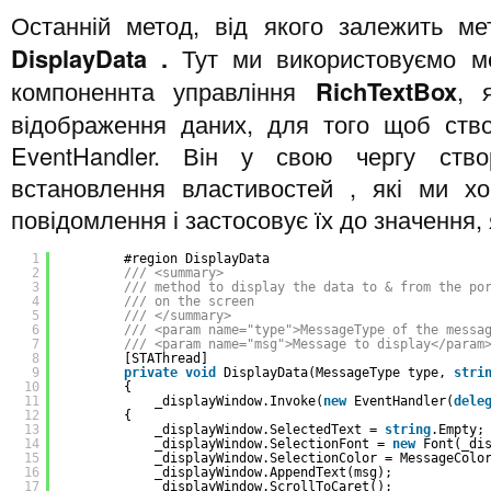
Останній метод, від якого залежить м
DisplayData
.
Тут ми використовуємо 
компоненнта управління
RichTextBox
, 
відображення даних, для того щоб ство
EventHandler. Він у свою чергу ст
встановлення властивостей , які ми х
повідомлення і застосовує їх до значення,
1
#region DisplayData
2
/// <summary>
3
/// method to display the data to & from the po
4
/// on the screen
5
/// </summary>
6
/// <param name="type">MessageType of the messa
7
/// <param name="msg">Message to display</param
8
[STAThread]
9
private
void
DisplayData(MessageType type, 
stri
10
{
11
_displayWindow.Invoke(
new
EventHandler(
dele
12
{
13
_displayWindow.SelectedText = 
string
.Empty;
14
_displayWindow.SelectionFont = 
new
Font(_di
15
_displayWindow.SelectionColor = MessageColo
16
_displayWindow.AppendText(msg);
17
_displayWindow.ScrollToCaret();