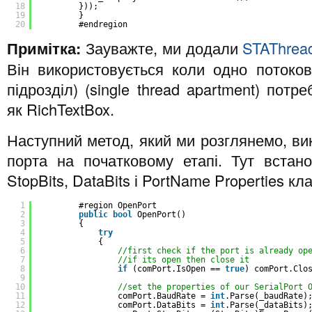
18
}));
19
}
20
#endregion
Примітка:
Зауважте, ми додали
STAThread
Він використовується коли одно потоко
підрозділ) (single thread apartment) пот
як RichTextBox.
Наступний метод, який ми розглянемо, вик
порта на початковому етапі. Тут встано
StopBits, DataBits і PortName Properties кла
1
#region OpenPort
2
public
bool
OpenPort()
3
{
4
try
5
{
6
//first check if the port is already op
7
//if its open then close it
8
if
(comPort.IsOpen == 
true
) comPort.Clo
9
10
//set the properties of our SerialPort 
11
comPort.BaudRate = 
int
.Parse(_baudRate)
12
comPort.DataBits = 
int
.Parse(_dataBits)