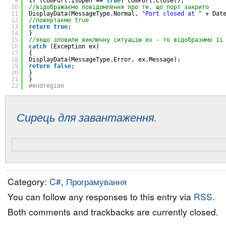
9
if
(comPort.IsOpen == 
true
) comPort.Close();
10
//відображаємо повідомлення про те, що порт закрито
11
DisplayData(MessageType.Normal, 
"Port closed at "
+ Dat
12
//повертаємо true
13
return
true
;
14
}
15
//якщо зловили виключну ситуацію ex - то відобразимо її
16
catch
(Exception ex)
17
{
18
DisplayData(MessageType.Error, ex.Message);
19
return
false
;
20
}
21
}
22
#endregion
Сирець для завантаження.
Category:
C#
,
Програмування
You can follow any responses to this entry via
RSS
.
Both comments and trackbacks are currently closed.