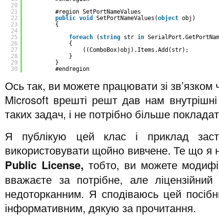
20
21
#region SetPortNameValues
22
public
void
SetPortNameValues(
object
obj)
23
{
24
25
foreach
(
string
str 
in
SerialPort.GetPortNa
26
{
27
((ComboBox)obj).Items.Add(str);
28
}
29
}
30
#endregion
Ось так, ви можете працювати зі зв’язком 
Microsoft врешті решт дав нам внутрішні
таких задач, і не потрібно більше покладат
Я публікую цей клас і приклад заст
використовувати щойно вивчене. Те що я 
Public
License,
тобто, ви можете модифі
вважаєте за потрібне, але ліцензійний
недоторканним. Я сподіваюсь цей посібн
інформативним, дякую за прочитання.