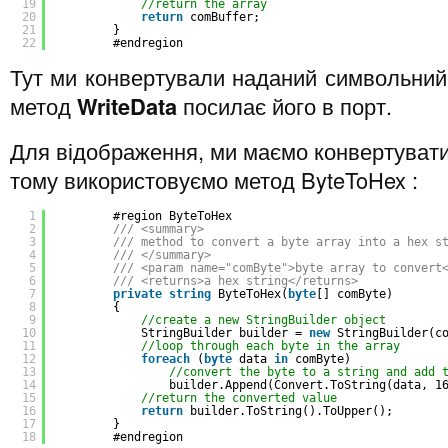
19
//return the array
20
return
comBuffer;
21
}
22
#endregion
Тут ми конвертували наданий символьний 
метод
WriteData
посилає його в порт.
Для відображення, ми маємо конвертувати
тому використовуємо метод ByteToHex :
1
#region ByteToHex
2
/// <summary>
3
/// method to convert a byte array into a hex s
4
/// </summary>
5
/// <param name="comByte">byte array to convert
6
/// <returns>a hex string</returns>
7
private
string
ByteToHex(
byte
[] comByte)
8
{
9
//create a new StringBuilder object
10
StringBuilder builder = 
new
StringBuilder(c
11
//loop through each byte in the array
12
foreach
(
byte
data 
in
comByte)
13
//convert the byte to a string and add 
14
builder.Append(Convert.ToString(data, 1
15
//return the converted value
16
return
builder.ToString().ToUpper();
17
}
18
#endregion