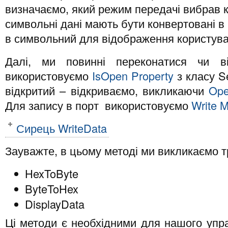
визначаємо, який режим передачі вибрав к
символьні дані мають бути конвертовані в 
в символьний для відображення користува
Далі, ми повинні переконатися чи в
використовуємо
IsOpen Property
з класу Se
відкритий – відкриваємо, викликаючи
Ope
Для запису в порт використовуємо
Write 
Сирець WriteData
Зауважте, в цьому методі ми викликаємо т
HexToByte
ByteToHex
DisplayData
Ці методи є необхідними для нашого упр