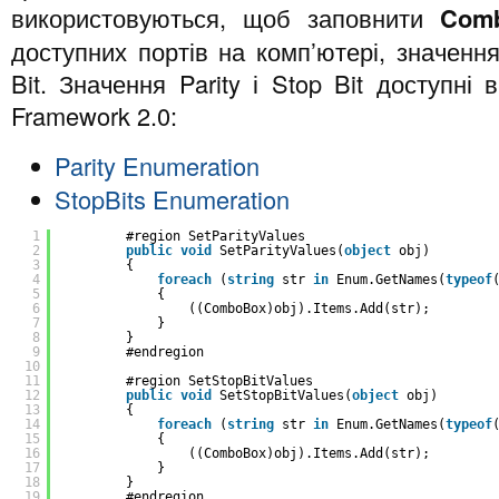
використовуються, щоб заповнити
Com
доступних портів на комп’ютері, значення
Bit. Значення Parity і Stop Bit доступні
Framework 2.0:
Parity Enumeration
StopBits Enumeration
1
#region SetParityValues
2
public
void
SetParityValues(
object
obj)
3
{
4
foreach
(
string
str 
in
Enum.GetNames(
typeof
5
{
6
((ComboBox)obj).Items.Add(str);
7
}
8
}
9
#endregion
10
11
#region SetStopBitValues
12
public
void
SetStopBitValues(
object
obj)
13
{
14
foreach
(
string
str 
in
Enum.GetNames(
typeof
15
{
16
((ComboBox)obj).Items.Add(str);
17
}
18
}
19
#endregion