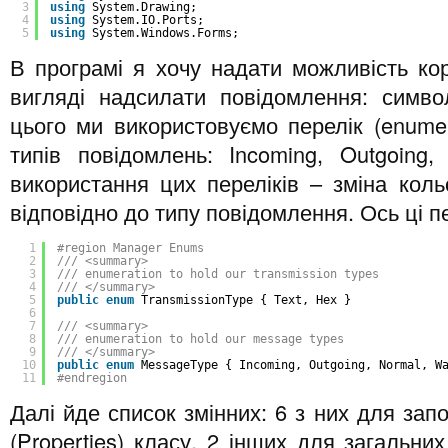
3
using
System.Drawing;
4
using
System.IO.Ports;
5
using
System.Windows.Forms;
В програмі я хочу надати можливість ко
вигляді надсилати повідомлення: симво
цього ми використовуємо перелік (enumer
типів повідомлень: Incoming, Outgoing,
використання цих переліків – зміна коль
відповідно до типу повідомлення. Ось ці п
1
#region Manager Enums
2
/// <summary>
3
/// enumeration to hold our transmission types
4
/// </summary>
5
public
enum
TransmissionType { Text, Hex }
6
7
/// <summary>
8
/// enumeration to hold our message types
9
/// </summary>
10
public
enum
MessageType { Incoming, Outgoing, Normal, W
11
#endregion
Далі йде список змінних: 6 з них для за
(Properties) класу, 2 інших для загальни